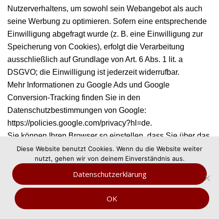
Nutzerverhaltens, um sowohl sein Webangebot als auch
seine Werbung zu optimieren. Sofern eine entsprechende
Einwilligung abgefragt wurde (z. B. eine Einwilligung zur
Speicherung von Cookies), erfolgt die Verarbeitung
ausschließlich auf Grundlage von Art. 6 Abs. 1 lit. a
DSGVO; die Einwilligung ist jederzeit widerrufbar.
Mehr Informationen zu Google Ads und Google
Conversion-Tracking finden Sie in den
Datenschutzbestimmungen von Google:
https://policies.google.com/privacy?hl=de
.
Sie können Ihren Browser so einstellen, dass Sie über das
Setzen von Cookies informiert werden und Cookies nur im
Diese Website benutzt Cookies. Wenn du die Website weiter
nutzt, gehen wir von deinem Einverständnis aus.
Einzelfall erlauben, die Annahme von Cookies für
Datenschutzerklärung
bestimmte Fälle oder generell ausschließen sowie das
automatische Löschen der Cookies beim Schließen des
OK
Browsers aktivieren. Bei der Deaktivierung von Cookies
kann die Funktionalität dieser Website eingeschränkt sein.