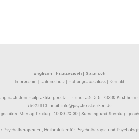
Englisch
|
Französisch
|
Spanisch
Impressum
|
Datenschutz
|
Haftungsauschluss
|
Kontakt
lung nach dem Heilpraktikergesetz | Turmstraße 3-5, 73230 Kirchheim u
75023813
| mail:
info@psyche-staerken.de
gszeiten: Montag-Freitag : 10:00-20:00 | Samstag und Sonntag: gesc
er Psychotherapeuten, Heilpraktiker für Psychotherapie und Psychologis